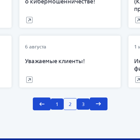
о кибермошенничестве!
(
п
6 августа
1 
Уважаемые клиенты!
И
ф
1
2
3