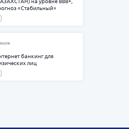
КАЗАХСТАН) на уровне BВВ+,
рогноз «Стабильный»
июля
нтернет банкинг для
изических лиц