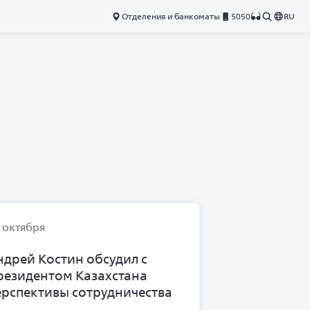
Отделения и банкоматы
5050
RU
 октября
ндрей Костин обсудил с
резидентом Казахстана
ерспективы сотрудничества