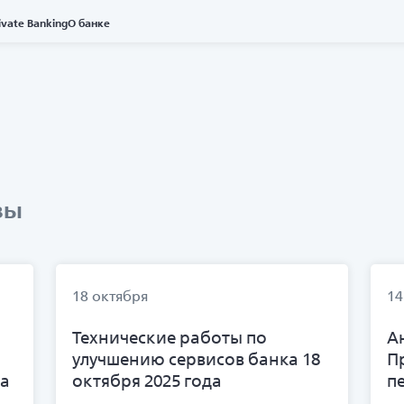
ivate Banking
О банке
зы
18 октября
14
Технические работы по
А
и
улучшению сервисов банка 18
П
на
октября 2025 года
п