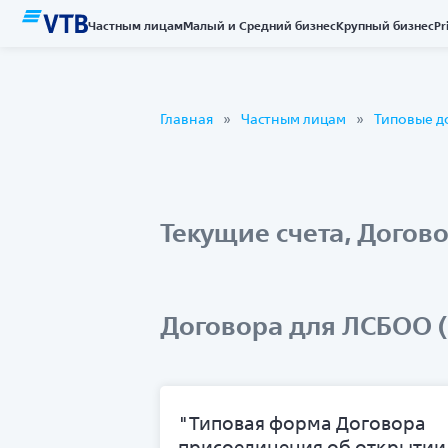
Частным лицам
Малый и Средний бизнес
Крупный бизнес
Pr
Главная
Частным лицам
Типовые д
Текущие счета, Догов
Договора для ЛСБОО 
"Типовая форма Договора
присоединения об открытии