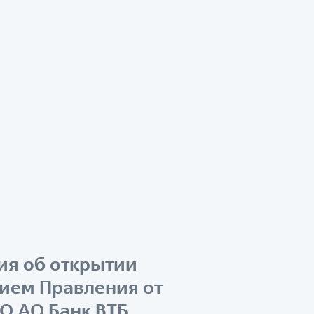
ия об открытии
нием Правления от
ДО АО Банк ВТБ