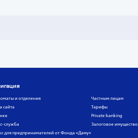
игация
оматы и отделения
Частным лицам
а сайта
Тарифы
нке
Private banking
с‑служба
Залоговое имущество
с для предпринимателей от Фонда «Даму»