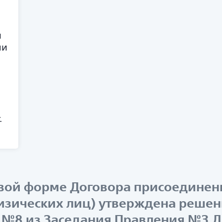
и
ми
.
вой форме Договора присоединен
физических лиц) утверждена реше
ка №8 из Заседания Правления №3 