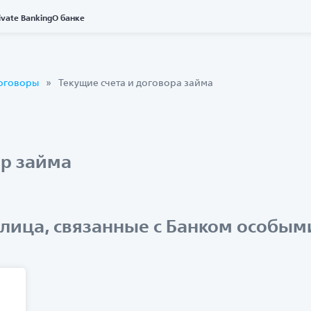
ivate Banking
О банке
оговоры
Текущие счета и договора займа
ор займа
(лица, связанные с Банком особы