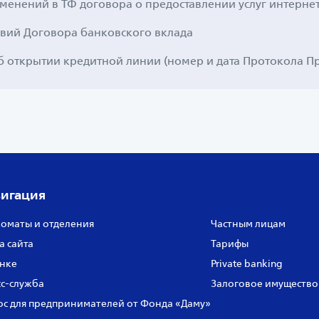
менений в ТФ договора о предоставлении услуг интерне
вий Договора банковского вклада
б открытии кредитной линии (номер и дата Протокола П
игация
оматы и отделения
Частным лицам
а сайта
Тарифы
нке
Private banking
с‑служба
Залоговое имущество
с для предпринимателей от Фонда «Даму»