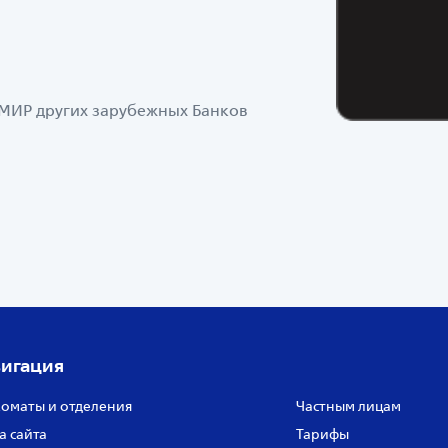
у МИР других зарубежных Банков
игация
оматы и отделения
Частным лицам
а сайта
Тарифы