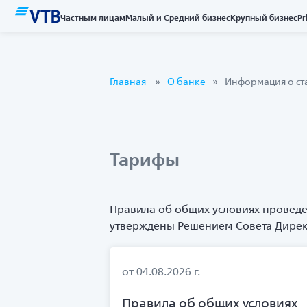
Частным лицам
Малый и Средний бизнес
Крупный бизнес
Pr
Главная
О банке
Информация о ста
Тарифы
Правила об общих условиях проведен
утверждены Решением Совета Директор
от 04.08.2026 г.
Правила об общих условиях