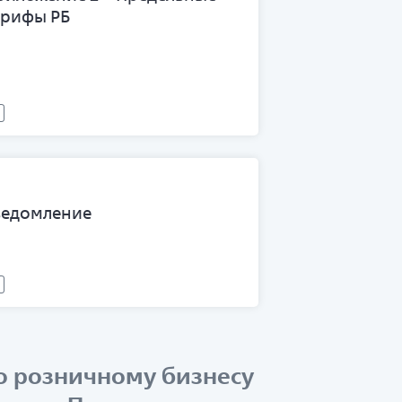
арифы РБ
ведомление
о розничному бизнесу