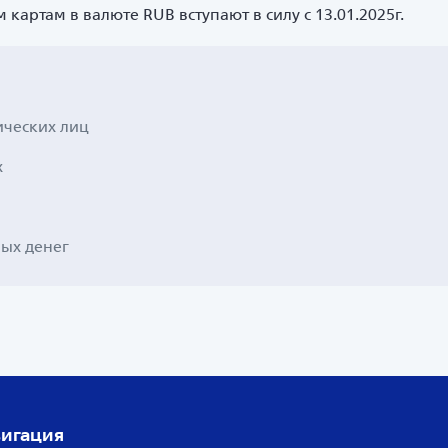
картам в валюте RUB вступают в силу с 13.01.2025г.
ических лиц
х
ых денег
игация