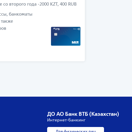
 со второго года -2000 KZT, 400 RUB
Снятие налич
ссы, банкоматы
 также
ров
ДО АО Банк ВТБ (Казахстан)
Интернет-банкинг
Для физических лиц