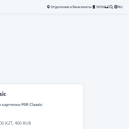
Отделения и банкоматы
5050
RU
sic
Карточка M
арточки MIR Classic:
Преимущества пл
Выпуск карто
00 KZT, 400 RUB
Годовое обсл