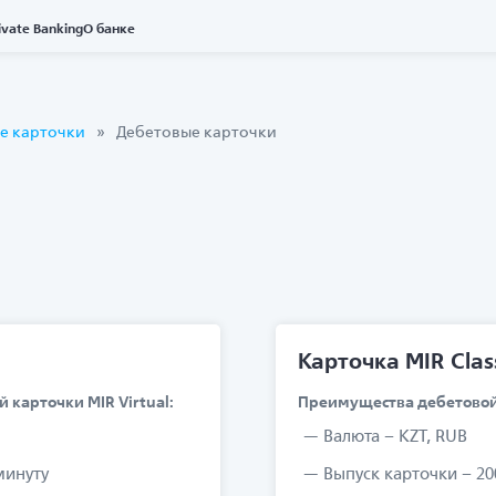
ivate Banking
О банке
е карточки
Дебетовые карточки
Карточка MIR Clas
карточки MIR Virtual:
Преимущества дебетовой к
Валюта – KZT, RUB
минуту
Выпуск карточки – 20