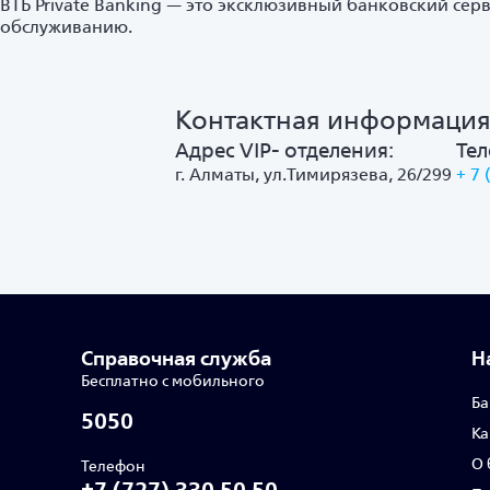
ВТБ Private Banking — это эксклюзивный банковский сер
обслуживанию.
Контактная информаци
Адрес VIP- отделения:
Те
г. Алматы, ул.Тимирязева, 26/299
+ 7 
Справочная служба
Н
Бесплатно с мобильного
Ба
5050
Ка
О 
Телефон
+7 (727) 330 50 50