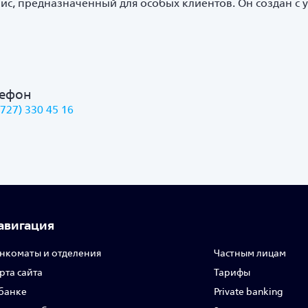
вис, предназначенный для особых клиентов. Он создан с 
я
лефон
(727) 330 45 16
авигация
нкоматы и отделения
Частным лицам
рта сайта
Тарифы
банке
Private banking