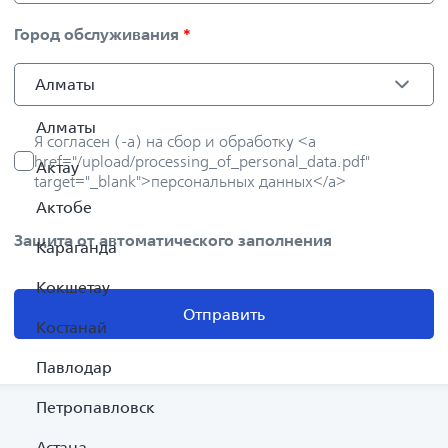
Город обслуживания
*
Алматы
Алматы
Я согласен (-а) на сбор и обработку <a
href="/upload/processing_of_personal_data.pdf"
Актау
target="_blank">персональных данных</a>
Актобе
Защита от автоматического заполнения
Караганда
Кокшетау
Отправить
Костанай
Павлодар
Петропавловск
Астана