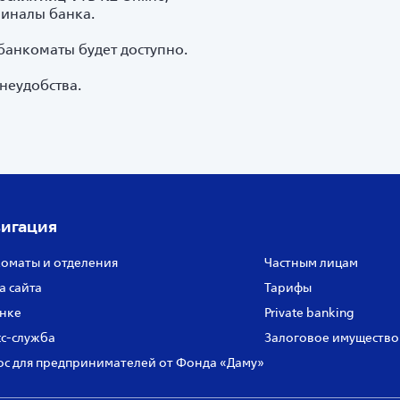
иналы банка.
банкоматы будет доступно.
неудобства.
игация
оматы и отделения
Частным лицам
а сайта
Тарифы
нке
Private banking
с‑служба
Залоговое имущество
с для предпринимателей от Фонда «Даму»