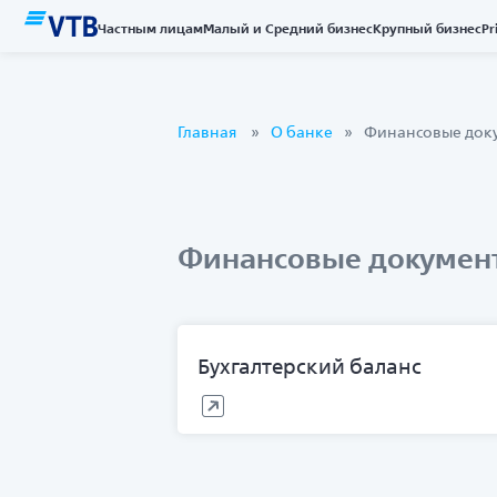
Частным лицам
Малый и Средний бизнес
Крупный бизнес
Pr
Главная
О банке
Финансовые док
Финансовые докумен
Бухгалтерский баланс