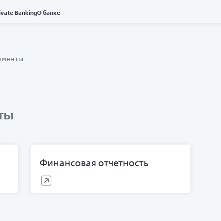
ivate Banking
О банке
ументы
ты
Финансовая отчетность