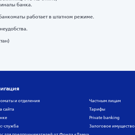
иналы банка.
 банкоматы работает в штатном режиме.
неудобства.
тан)
игация
оматы и отделения
Частным лицам
а сайта
Тарифы
нке
Private banking
с‑служба
Залоговое имущество
с для предпринимателей от Фонда «Даму»