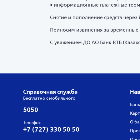
• информационные платежные терм
Снятие и пополнение средств через
Приносим извинения за временные 
С уважением ДО АО Банк ВТБ (Казахс
Справочная служба
Нав
Бесплатно с мобильного
Банк
5050
Карт
О ба
Телефон
+7 (727) 330 50 50
Прес
Опро